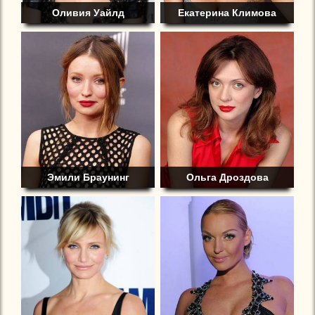
Оливия Уайлд
Екатерина Климова
Эмили Браунинг
Ольга Дроздова