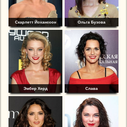
Скарлетт Йоханссон
Ольга Бузова
Эмбер Херд
Слава