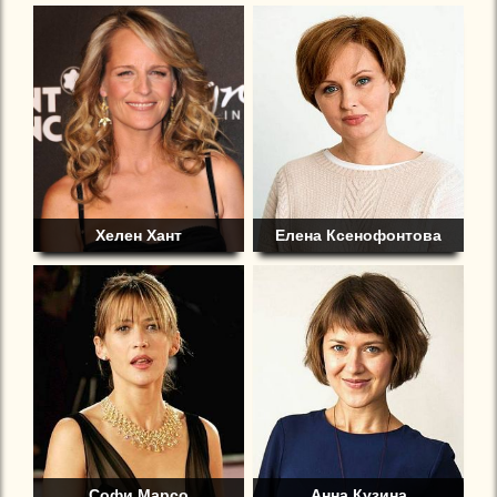
Хелен Хант
Елена Ксенофонтова
Софи Марсо
Анна Кузина