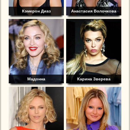
Кэмерон Диаз
Анастасия Волочкова
Мадонна
Карина Зверева