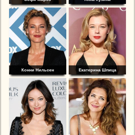
Конни Нильсен
Екатерина Шпица