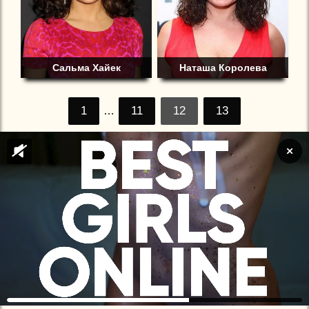
Сальма Хайек
Наташа Королева
1
11
12
13
…