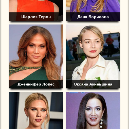
Шарлиз Терон
Дана Борисова
Дженнифер Лопес
Оксана Акиньшина