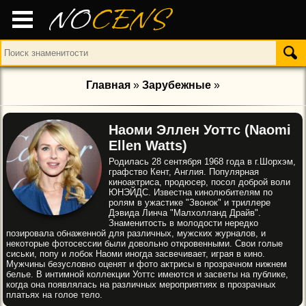
NO
CENS
Главная
»
Зарубежные
»
Наоми Эллен Уоттс (Naomi
Ellen Watts)
Родилась 28 сентября 1968 года в г.Шорхэм,
графство Кент, Англия. Популярная
киноактриса, продюсер, посол доброй воли
ЮНЭЙДС. Известна кинолюбителям по
ролям в ужастике "Звонок" и триллере
Дэвида Линча "Малхолланд Драйв".
Знаменитость в молодости нередко
позировала обнаженной для различных, мужских журналов, и
некоторые фотосессии были довольно откровенными. Свои голые
сиськи, попу и лобок Наоми иногда засвечивает, играя в кино.
Мужчины безусловно оценят и фото актрисы в прозрачном нижнем
белье. В интимной коллекции Уоттс имеются и засветы на публике,
когда она появлялась на различных мероприятиях в прозрачных
платьях на голое тело.