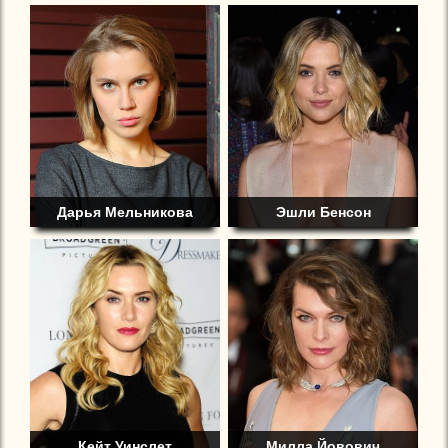
Дарья Мельникова
Эшли Бенсон
Кейт Уинслет
Милла Йовович