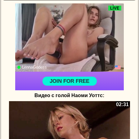
Видео с голой Наоми Уоттс:
02:31