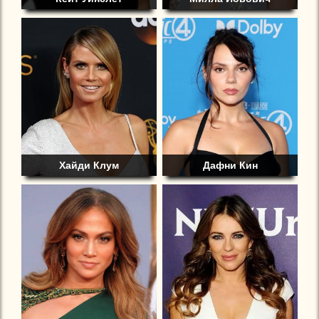
Хайди Клум
Дафни Кин