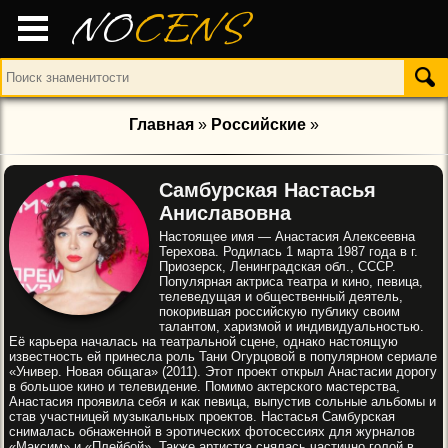
NO
CENS
Главная
»
Российские
»
Самбурская Настасья
Аниславовна
Настоящее имя — Анастасия Алексеевна
Терехова. Родилась 1 марта 1987 года в г.
Приозерск, Ленинградская обл., СССР.
Популярная актриса театра и кино, певица,
телеведущая и общественный деятель,
покорившая российскую публику своим
талантом, харизмой и индивидуальностью.
Её карьера началась на театральной сцене, однако настоящую
известность ей принесла роль Тани Огурцовой в популярном сериале
«Универ. Новая общага» (2011). Этот проект открыл Анастасии дорогу
в большое кино и телевидение. Помимо актерского мастерства,
Анастасия проявила себя и как певица, выпустив сольные альбомы и
став участницей музыкальных проектов. Настасья Самбурская
снималась обнаженной в эротических фотосессиях для журналов
«Максим» и «Плейбой». Также артистка снялась частично голой в