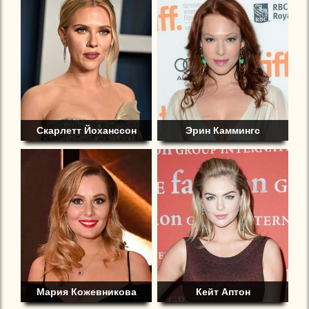
Скарлетт Йоханссон
Эрин Каммингс
Мария Кожевникова
Кейт Аптон