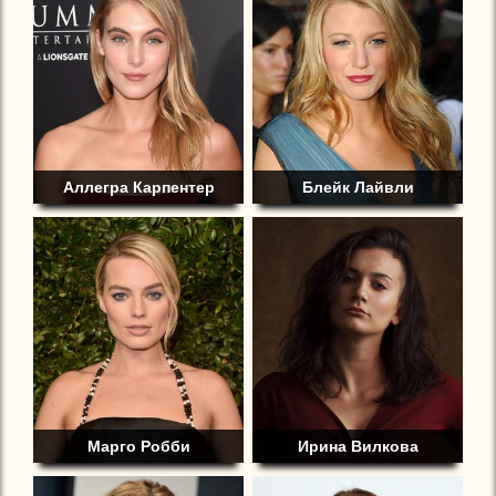
Аллегра Карпентер
Блейк Лайвли
Марго Робби
Ирина Вилкова