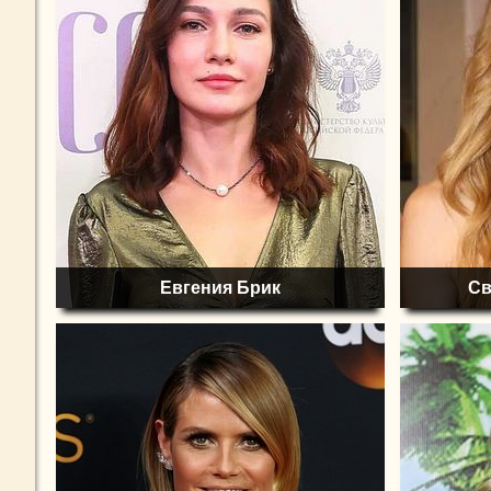
Евгения Брик
Св