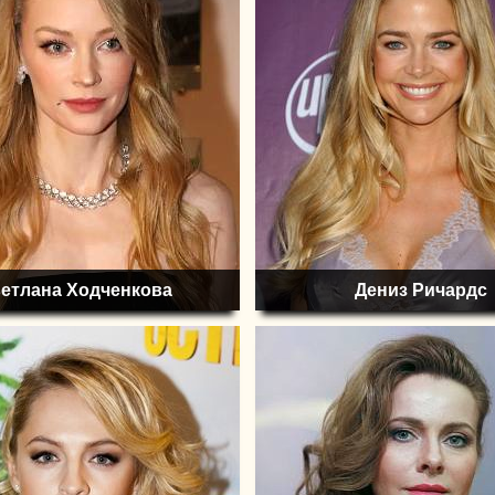
етлана Ходченкова
Дениз Ричардс