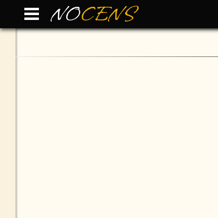
NO
CENS