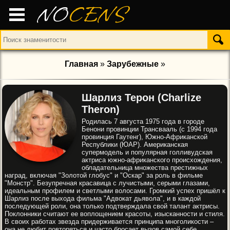
NO
CENS
Главная
»
Зарубежные
»
Шарлиз Терон (Charlize
Theron)
Родилась 7 августа 1975 года в городе
Бенони провинции Трансвааль (с 1994 года
провинция Гаутенг), Южно-Африканской
Республики (ЮАР). Американская
супермодель и популярная голливудская
актриса южно-африканского происхождения,
обладательница множества престижных
наград, включая "Золотой глобус" и "Оскар" за роль в фильме
"Монстр". Безупречная красавица с лучистыми, серыми глазами,
идеальным профилем и светлыми волосами. Громкий успех пришёл к
Шарлиз после выхода фильма "Адвокат дьявола", и в каждой
последующей роли, она только подтверждала свой талант актрисы.
Поклонники считают ее воплощением красоты, изысканности и стиля.
В своих работах звезда придерживается принципа многоликости –
она не любит повторяться и часто бросает вызов самой себе.