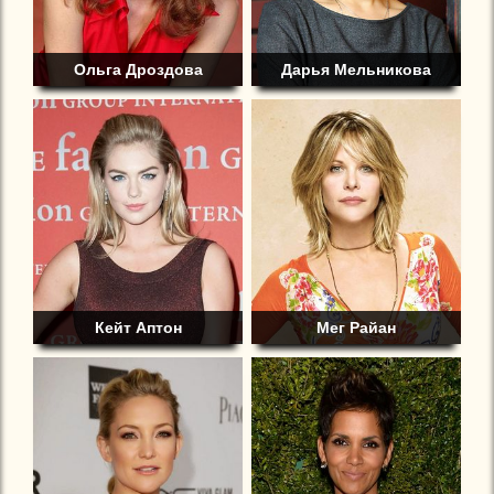
Ольга Дроздова
Дарья Мельникова
Кейт Аптон
Мег Райан