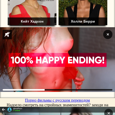
Кейт Хадсон
Холли Берри
Порно фильмы с русским переводом
Надоело смотреть на стройных знаменитостей? заходи на
tolstie.vip и смотри
порно с толстыми бабами
на высокой
✕
скорости и бесплатно!