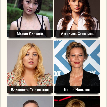
Мария Липкина
Ангелина Стречина
Елизавета Гончаренко
Конни Нильсен