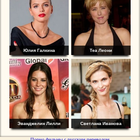
Юлия Галкина
Теа Леони
Эванджелин Лилли
Светлана Иванова
Порно фильмы с русским переводом