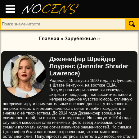
NO
CENS
Главная
»
Зарубежные
»
Дженнифер Шрейдер
Лоуренс (Jennifer Shrader
Lawrence)
Родилась 15 августа 1990 года в г.Луисвилл,
в Штате Кентукки, на востоке США.
Популярная американская кинозвезда,
актриса и продюсер, чьё восхитительное и
непревзойденное чувство юмора, отличную
актерскую игру и примечательные внешние данные, утонченность,
неприхотливость и эмоциональность ценит и любит каждый, кто
знаком с её творчеством. До 2014 года Дженнифер вообще не
снималась голой, ни в кино, ни в журналах. Но в августе 2014 года
случился массовый слив интимных фото звезд хакерами. Они
сумели взломать более сотни аккаунтов знаменитостей. Но снимки
Дженнифер были настолько откровенными, что затмили весь
остальной слив. Популярность актрисы взлетела до небес, ее стали