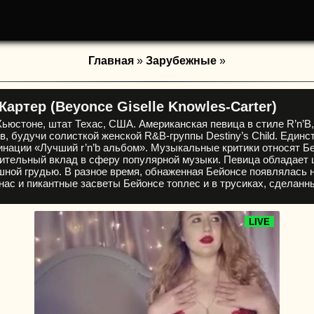
Главная
»
Зарубежные
»
артер (Beyonce Giselle Knowles-Carter)
Хьюстоне, штат Техас, США. Американская певица в стиле R’n’
в, будучи солисткой женской R&B-группы Destiny’s Child. Един
нации «Лучший r’n’b альбом». Музыкальные критики относят Бе
ительный вклад в сферу популярной музыки. Певица обладает 
ной грудью. В разное время, обнаженная Бейонсе появлялась н
нас и пикантные засветы Бейонсе топлес и в трусиках, сделанн