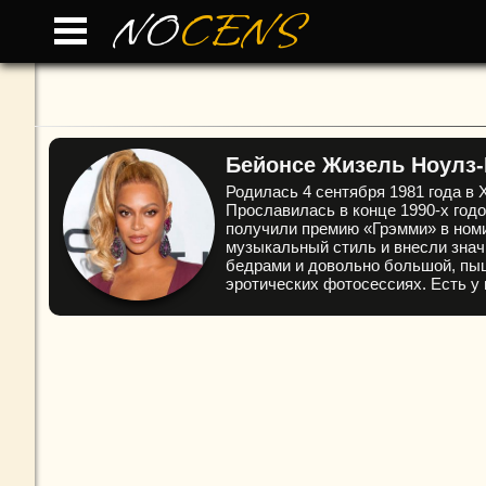
NO
CENS
Бейонсе Жизель Ноулз-К
Родилась 4 сентября 1981 года в 
Прославилась в конце 1990-х годо
получили премию «Грэмми» в номи
музыкальный стиль и внесли знач
бедрами и довольно большой, пыш
эротических фотосессиях. Есть у 